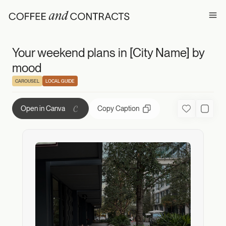
Your weekend pla
Ope
Your weekend plans in [City Name] by
mood
CAROUSEL
LOCAL GUIDE
Copy Caption
Open in Canva
Favorite
Used C