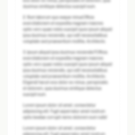
eos dolor ex minus, perspiciatis et dolorem, quia
ducimus similique delectus suscipit eum.
2. Illum laborum quo eaque minus
Officia
exercitationem et expedita magnam maiores
optio vero quasi nobis suscipit quos ipsum aliquid
ipsa ducimus reiciendis, qui odit necessitatibus
voluptate sed praesentium mollitia. Architecto.
3. Ipsum aliquid ipsa ducimus reiciendis?
Officia
exercitationem et expedita magnam maiores
optio vero quasi nobis suscipit quos ipsum aliquid
ipsa ducimus reiciendis, qui odit necessitatibus
voluptate sed praesentium mollitia. Architecto.
Eligendi harum eos dolor ex minus, perspiciatis
et dolorem, quia ducimus similique delectus
suscipit eum.
Lorem ipsum dolor sit amet, consectetur
adipisicing elit. Fugit aspernatur amet nostrum
optio beatae corrupti nemo dolorem eum nulla!
Lorem ipsum dolor sit amet, consectetur
adipisicing elit. Fugit aspernatur amet nostrum