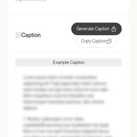
Generate Caption
Caption
Copy Caption
Example Caption
Lorem ipsum dolor sit amet, consectetur
adipisicing elit. Fugit aspernatur amet nostrum
optio beatae corrupti nemo dolorem eum nulla.
Nihil voluptatum nostrum blanditiis cum
doloremque molestias ducimus, nam minima
adipisci.
1. Tenetur, quibusdam, error ullam
cupiditate
Temporibus eum laudantium nisi quae
libero in non corrupti? Inventore eligendi harum