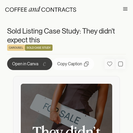
Sold Listing Case
Ope
Sold Listing Case Study: They didn't
expect this
CAROUSEL
SOLD CASE STUDY
Copy Caption
Open in Canva
Favorite
Used C