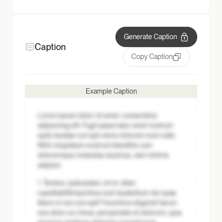
Generate Caption
Caption
Copy Caption
Example Caption
Lorem ipsum dolor sit amet, consectetur
adipisicing elit. Fugit aspernatur amet nostrum
optio beatae corrupti nemo dolorem eum nulla.
Nihil voluptatum nostrum blanditiis cum
doloremque molestias ducimus, nam minima
adipisci.
1. Tenetur, quibusdam, error ullam
cupiditate
Temporibus eum laudantium nisi quae
libero in non corrupti? Inventore eligendi harum
eos dolor ex minus, perspiciatis et dolorem, quia