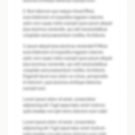
ducimus similique delectus suscipit eum.
2. Illum laborum quo eaque minus
Officia
exercitationem et expedita magnam maiores
optio vero quasi nobis suscipit quos ipsum aliquid
ipsa ducimus reiciendis, qui odit necessitatibus
voluptate sed praesentium mollitia. Architecto.
3. Ipsum aliquid ipsa ducimus reiciendis?
Officia
exercitationem et expedita magnam maiores
optio vero quasi nobis suscipit quos ipsum aliquid
ipsa ducimus reiciendis, qui odit necessitatibus
voluptate sed praesentium mollitia. Architecto.
Eligendi harum eos dolor ex minus, perspiciatis
et dolorem, quia ducimus similique delectus
suscipit eum.
Lorem ipsum dolor sit amet, consectetur
adipisicing elit. Fugit aspernatur amet nostrum
optio beatae corrupti nemo dolorem eum nulla!
Lorem ipsum dolor sit amet, consectetur
adipisicing elit. Fugit aspernatur amet nostrum
optio beatae corrupti nemo dolorem eum nulla.