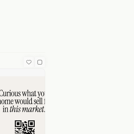
od
Favorite
Used Content