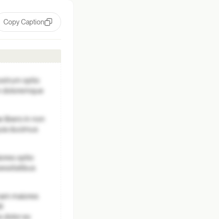
Copy Caption
ostrum optio
um doloremque
 libero in non
quia ducimus
ores optio
essitatibus
gnam maiores
it
s dolor ex