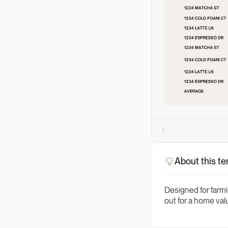
About this t
Designed for farmi
out for a home va