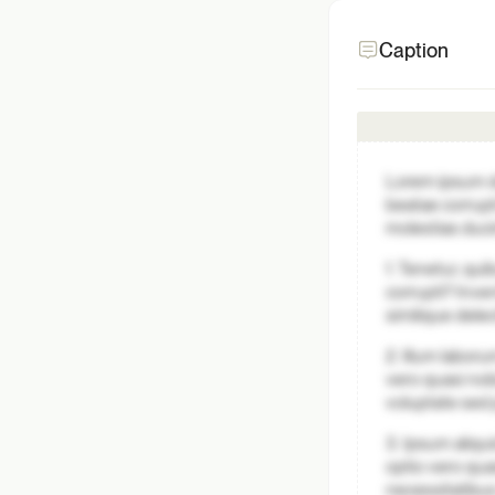
Caption
Lorem ipsum do
beatae corrupt
molestias duci
1. Tenetur, qui
corrupti? Inve
similique dele
2. Illum labo
vero quasi nob
voluptate sed 
3. Ipsum aliqu
optio vero quas
necessitatibus