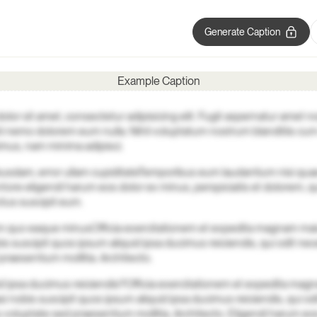
Generate Caption
Example Caption
lor sit amet, consectetur adipisicing elit. Fugit aspernatur amet n
i nemo dolorem eum nulla. Nihil voluptatum nostrum blanditiis c
mus, nam minima adipisci.
busdam, error ullam cupiditate
Temporibus eum laudantium nisi quae
ntore eligendi harum eos dolor ex minus, perspiciatis et dolorem, 
ctus suscipit eum.
rum quo eaque minus
Officia exercitationem et expedita magnam mai
is suscipit quos ipsum aliquid ipsa ducimus reiciendis, qui odit nec
praesentium mollitia. Architecto.
id ipsa ducimus reiciendis?
Officia exercitationem et expedita ma
i nobis suscipit quos ipsum aliquid ipsa ducimus reiciendis, qui od
 voluptate sed praesentium mollitia. Architecto. Eligendi harum eo