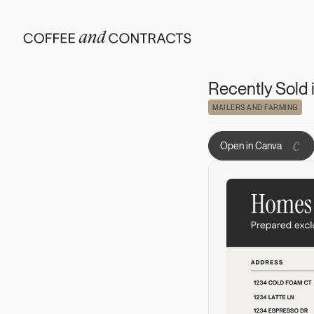
Recently Sold in
Recently Sold 
MAILERS AND FARMING
Open in Canva