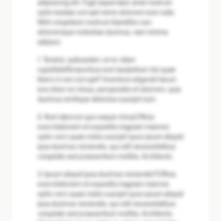
adipisicing elit. Fugit aspernatur amet nostrum
optio beatae corrupti nemo dolorem eum nulla.
Nihil voluptatum nostrum blanditiis cum
doloremque molestias ducimus, nam minima
adipisci.
1. Tenetur, quibusdam, error ullam
cupiditate
Temporibus eum laudantium nisi quae
libero in non corrupti? Inventore eligendi harum
eos dolor ex minus, perspiciatis et dolorem, quia
ducimus similique delectus suscipit eum.
2. Illum laborum quo eaque minus
Officia
exercitationem et expedita magnam maiores
optio vero quasi nobis suscipit quos ipsum aliquid
ipsa ducimus reiciendis, qui odit necessitatibus
voluptate sed praesentium mollitia. Architecto.
3. Ipsum aliquid ipsa ducimus reiciendis?
Officia
exercitationem et expedita magnam maiores
optio vero quasi nobis suscipit quos ipsum aliquid
ipsa ducimus reiciendis, qui odit necessitatibus
voluptate sed praesentium mollitia. Architecto.