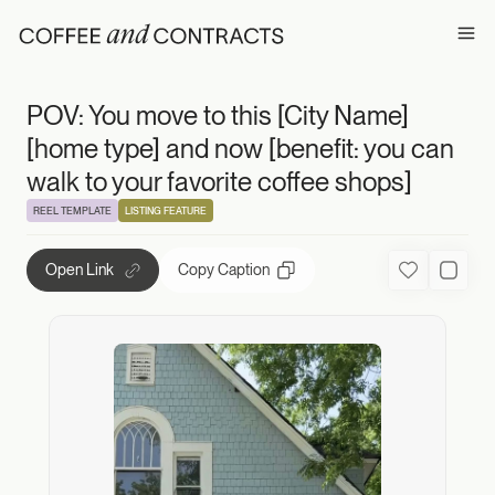
POV: You move to 
Ope
POV: You move to this [City Name]
[home type] and now [benefit: you can
walk to your favorite coffee shops]
REEL TEMPLATE
LISTING FEATURE
Open Link
Copy Caption
Favorite
Used C