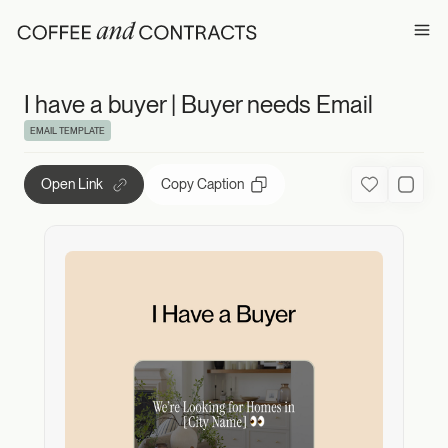
I have a buyer | 
Ope
I have a buyer | Buyer needs Email
EMAIL TEMPLATE
Open Link
Copy Caption
Favorite
Used C