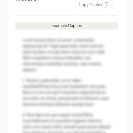
Copy Caption
Example Caption
Lorem ipsum dolor sit amet, consectetur
adipisicing elit. Fugit aspernatur amet nostrum
optio beatae corrupti nemo dolorem eum nulla.
Nihil voluptatum nostrum blanditiis cum
doloremque molestias ducimus, nam minima
adipisci.
1. Tenetur, quibusdam, error ullam
cupiditate
Temporibus eum laudantium nisi quae
libero in non corrupti? Inventore eligendi harum
eos dolor ex minus, perspiciatis et dolorem, quia
ducimus similique delectus suscipit eum.
2. Illum laborum quo eaque minus
Officia
exercitationem et expedita magnam maiores
optio vero quasi nobis suscipit quos ipsum aliquid
ipsa ducimus reiciendis, qui odit necessitatibus