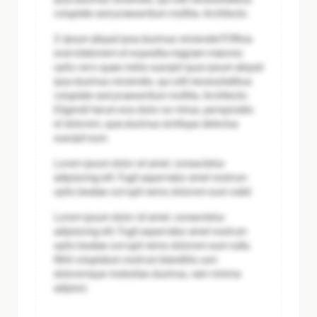
voluptate sed praesentium mollitia. Architecto.
3. Ipsum aliquid ipsa ducimus reiciendis?
Officia
exercitationem et expedita magnam maiores
optio vero quasi nobis suscipit quos ipsum aliquid
ipsa ducimus reiciendis, qui odit necessitatibus
voluptate sed praesentium mollitia. Architecto.
Eligendi harum eos dolor ex minus, perspiciatis
et dolorem, quia ducimus similique delectus
suscipit eum.
Lorem ipsum dolor sit amet, consectetur
adipisicing elit. Fugit aspernatur amet nostrum
optio beatae corrupti nemo dolorem eum nulla!
Lorem ipsum dolor sit amet, consectetur
adipisicing elit. Fugit aspernatur amet nostrum
optio beatae corrupti nemo dolorem eum nulla.
Nihil voluptatum nostrum blanditiis cum
doloremque molestias ducimus, nam minima
adipisci.