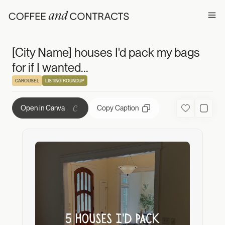
[City Name] houses
Ope
[City Name] houses I'd pack my bags
for if I wanted...
CAROUSEL
LISTING ROUNDUP
Copy Caption
Open in Canva
Favorite
Used C