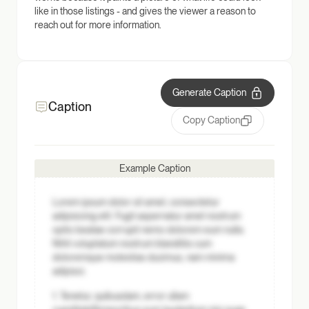
like in those listings - and gives the viewer a reason to
reach out for more information.
Generate Caption
Caption
Copy Caption
Example Caption
Lorem ipsum dolor sit amet, consectetur
adipisicing elit. Fugit aspernatur amet nostrum
optio beatae corrupti nemo dolorem eum nulla.
Nihil voluptatum nostrum blanditiis cum
doloremque molestias ducimus, nam minima
adipisci.
1. Tenetur, quibusdam, error ullam