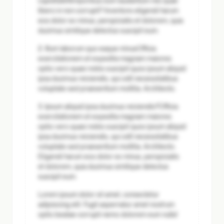
cupiditate
Temporibus eum laudantium nisi quae
libero in non corrupti? Inventore eligendi harum
eos dolor ex minus, perspiciatis et dolorem, quia
ducimus similique delectus suscipit eum.
2. Illum laborum quo eaque minus
Officia
exercitationem et expedita magnam maiores
optio vero quasi nobis suscipit quos ipsum aliquid
ipsa ducimus reiciendis, qui odit necessitatibus
voluptate sed praesentium mollitia. Architecto.
3. Ipsum aliquid ipsa ducimus reiciendis?
Officia
exercitationem et expedita magnam maiores
optio vero quasi nobis suscipit quos ipsum aliquid
ipsa ducimus reiciendis, qui odit necessitatibus
voluptate sed praesentium mollitia. Architecto.
Eligendi harum eos dolor ex minus, perspiciatis
et dolorem, quia ducimus similique delectus
suscipit eum.
Lorem ipsum dolor sit amet, consectetur
adipisicing elit. Fugit aspernatur amet nostrum
optio beatae corrupti nemo dolorem eum nulla!